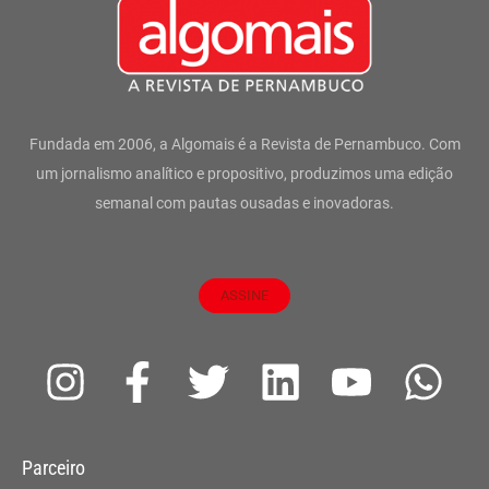
Fundada em 2006, a Algomais é a Revista de Pernambuco. Com
um jornalismo analítico e propositivo, produzimos uma edição
semanal com pautas ousadas e inovadoras.
ASSINE
I
F
T
L
Y
W
n
a
w
i
o
h
s
c
i
n
u
a
Parceiro