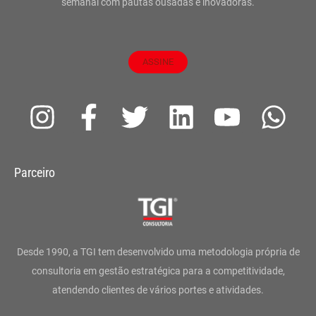
semanal com pautas ousadas e inovadoras.
ASSINE
I
F
T
L
Y
W
n
a
w
i
o
h
s
c
i
n
u
a
Parceiro
t
e
t
k
t
t
a
b
t
e
u
s
g
o
e
d
b
a
Desde 1990, a TGI tem desenvolvido uma metodologia própria de
r
o
r
i
e
p
consultoria em gestão estratégica para a competitividade,
atendendo clientes de vários portes e atividades.
a
k
n
p