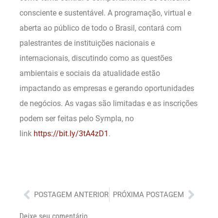
consciente e sustentável. A programação, virtual e
aberta ao público de todo o Brasil, contará com
palestrantes de instituições nacionais e
internacionais, discutindo como as questões
ambientais e sociais da atualidade estão
impactando as empresas e gerando oportunidades
de negócios. As vagas são limitadas e as inscrições
podem ser feitas pelo Sympla, no
link
https://bit.ly/3tA4zD1
.
Anterior
Próx
POSTAGEM ANTERIOR
PRÓXIMA POSTAGEM
Deixe seu comentário