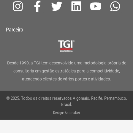
I
F
T
L
Y
W
n
a
w
i
o
h
s
c
i
n
u
a
Parceiro
t
e
t
k
t
t
a
b
t
e
u
s
g
o
e
d
b
a
Desde 1990, a TGI tem desenvolvido uma metodologia própria de
r
o
r
i
e
p
consultoria em gestão estratégica para a competitividade,
atendendo clientes de vários portes e atividades.
a
k
n
p
m
-
© 2025. Todos os direitos reservados Algomais. Recife. Pernambuco,
f
Brasil.
Design: AntenaNet