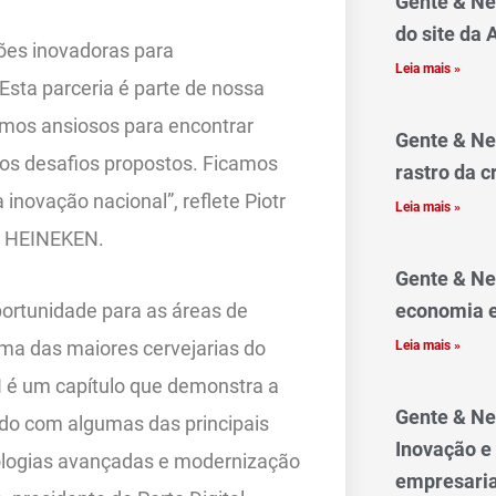
Gente & Ne
do site da
ões inovadoras para
Leia mais »
Esta parceria é parte de nossa
amos ansiosos para encontrar
Gente & Ne
 os desafios propostos. Ficamos
rastro da c
inovação nacional”, reflete Piotr
Leia mais »
o HEINEKEN.
Gente & Ne
ortunidade para as áreas de
economia e
ma das maiores cervejarias do
Leia mais »
 é um capítulo que demonstra a
Gente & Ne
do com algumas das principais
Inovação e
ologias avançadas e modernização
empresaria