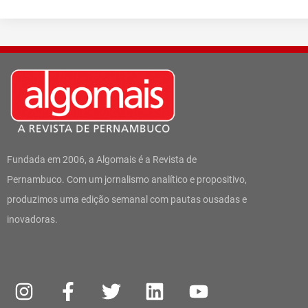
Fundada em 2006, a Algomais é a Revista de
Pernambuco. Com um jornalismo analítico e propositivo,
produzimos uma edição semanal com pautas ousadas e
inovadoras.
I
W
F
T
L
Y
n
h
a
w
i
o
s
a
c
i
n
u