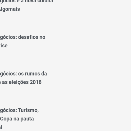
gócios é a nova coluna
 Algomais
gócios: desafios no
rise
gócios: os rumos da
 as eleições 2018
gócios: Turismo,
 Copa na pauta
l