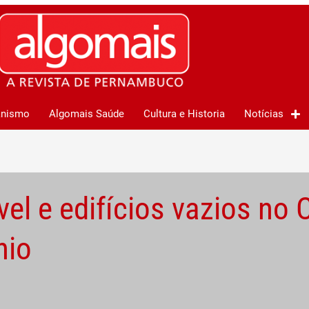
anismo
Algomais Saúde
Cultura e Historia
Notícias
el e edifícios vazios no 
nio