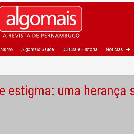
anismo
Algomais Saúde
Cultura e Historia
Notícias
 e estigma: uma herança 