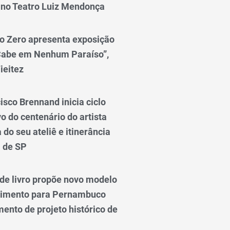
 no Teatro Luiz Mendonça
o Zero apresenta exposição
Cabe em Nenhum Paraíso”,
ieitez
isco Brennand inicia ciclo
 do centenário do artista
do seu ateliê e itinerância
l de SP
e livro propõe novo modelo
vimento para Pernambuco
ento de projeto histórico de