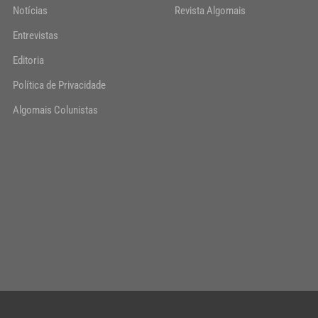
Notícias
Revista Algomais
Entrevistas
Editoria
Política de Privacidade
Algomais Colunistas