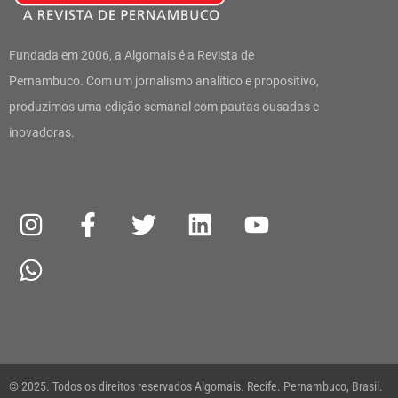
Fundada em 2006, a Algomais é a Revista de
Pernambuco. Com um jornalismo analítico e propositivo,
produzimos uma edição semanal com pautas ousadas e
inovadoras.
I
W
F
T
L
Y
n
h
a
w
i
o
s
a
c
i
n
u
t
t
e
t
k
t
a
s
b
t
e
u
g
a
o
e
d
b
r
p
o
r
i
e
a
p
k
n
© 2025. Todos os direitos reservados Algomais. Recife. Pernambuco, Brasil.
m
-