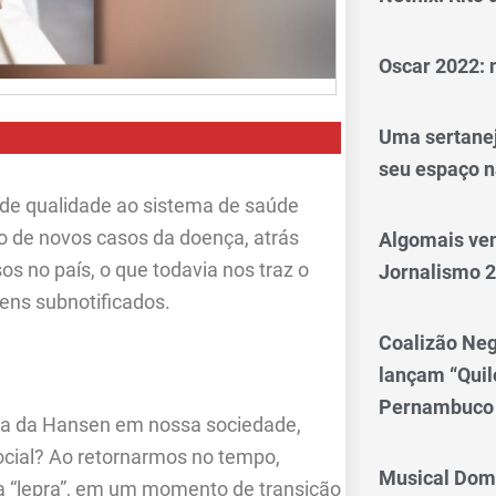
Oscar 2022: 
Uma sertanej
seu espaço n
 de qualidade ao sistema de saúde
 de novos casos da doença, atrás
Algomais ve
s no país, o que todavia nos traz o
Jornalismo 
vens subnotificados.
Coalizão Neg
lançam “Qui
Pernambuco
ia da Hansen em nossa sociedade,
social? Ao retornarmos no tempo,
Musical Dom
a “lepra”, em um momento de transição