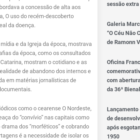
sessão extra
 abordava a concessão de alta aos
ia, O uso do recém-descoberto
Galeria Marc
real da doença.
“O Céu Não 
de Ramonn V
 mídia e da Igreja da época, mostrava
afias da época, como os consultados
Oficina Franc
Catarina, mostram o cotidiano e as
comemorativo
 realidade de abandono dos internos e
com abertura 
da em matérias jornalísticas de
da 36ª Biena
 documentais.
riódicos como o cearense O Nordeste,
Lançamento d
meaça do “convívio” nas capitais como
de desenvol
o drama dos “morféticos” e cobrando
após esgotam
rtagens é a necessidade de isolar os
1950