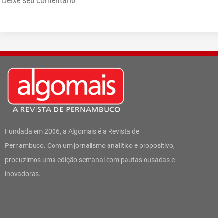
Deixe seu comentário
Fundada em 2006, a Algomais é a Revista de
Pernambuco. Com um jornalismo analítico e propositivo,
produzimos uma edição semanal com pautas ousadas e
inovadoras.
I
W
F
T
L
Y