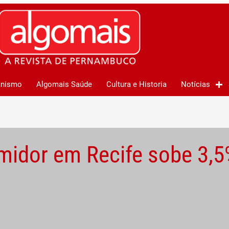
anismo
Algomais Saúde
Cultura e Historia
Notícias
midor em Recife sobe 3,5