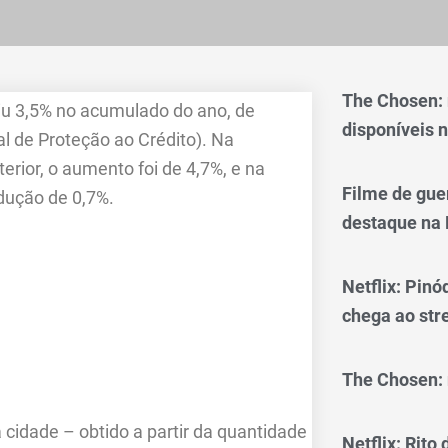
The Chosen:
iu 3,5% no acumulado do ano, de
disponíveis n
l de Proteção ao Crédito). Na
rior, o aumento foi de 4,7%, e na
Filme de gue
edução de 0,7%.
destaque na 
Netflix: Pinó
chega ao st
The Chosen: 
 cidade – obtido a partir da quantidade
Netflix: Rito