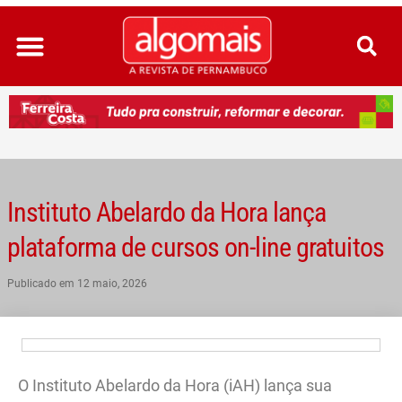
Ir
para
o
conteúdo
Instituto Abelardo da Hora lança
plataforma de cursos on-line gratuitos
Publicado em
12 maio, 2026
O Instituto Abelardo da Hora (iAH) lança sua