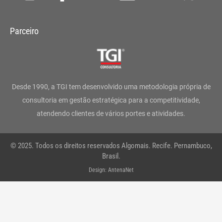
n
a
w
i
o
h
s
c
i
n
u
a
Parceiro
t
e
t
k
t
t
a
b
t
e
u
s
g
o
e
d
b
a
Desde 1990, a TGI tem desenvolvido uma metodologia própria de
r
o
r
i
e
p
consultoria em gestão estratégica para a competitividade,
atendendo clientes de vários portes e atividades.
a
k
n
p
m
-
© 2025. Todos os direitos reservados Algomais. Recife. Pernambuco,
f
Brasil.
Design: AntenaNet