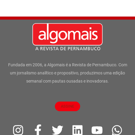
Fundada em 2006, a Algomais é a Revista de Pernambuco. Com
um jornalismo analítico e propositivo, produzimos uma edição
semanal com pautas ousadas e inovadoras.
ASSINE
I
F
T
L
Y
W