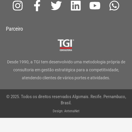
I
F
T
L
Y
W
n
a
w
i
o
h
s
c
i
n
u
a
Parceiro
t
e
t
k
t
t
a
b
t
e
u
s
g
o
e
d
b
a
Desde 1990, a TGI tem desenvolvido uma metodologia própria de
r
o
r
i
e
p
consultoria em gestão estratégica para a competitividade,
atendendo clientes de vários portes e atividades.
a
k
n
p
m
-
© 2025. Todos os direitos reservados Algomais. Recife. Pernambuco,
f
Brasil.
Design: AntenaNet