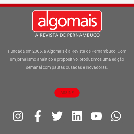
Fundada em 2006, a Algomais é a Revista de Pernambuco. Com
um jornalismo analítico e propositivo, produzimos uma edição
semanal com pautas ousadas e inovadoras.
ASSINE
I
F
T
L
Y
W
n
a
w
i
o
h