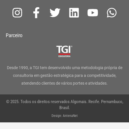
I
F
T
L
Y
W
n
a
w
i
o
h
s
c
i
n
u
a
Parceiro
t
e
t
k
t
t
a
b
t
e
u
s
g
o
e
d
b
a
Desde 1990, a TGI tem desenvolvido uma metodologia própria de
r
o
r
i
e
p
consultoria em gestão estratégica para a competitividade,
atendendo clientes de vários portes e atividades.
a
k
n
p
m
-
© 2025. Todos os direitos reservados Algomais. Recife. Pernambuco,
f
Brasil.
Design: AntenaNet