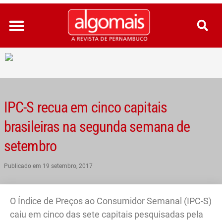
Ir
para
o
conteúdo
IPC-S recua em cinco capitais
brasileiras na segunda semana de
setembro
Publicado em
19 setembro, 2017
O Índice de Preços ao Consumidor Semanal (IPC-S)
caiu em cinco das sete capitais pesquisadas pela