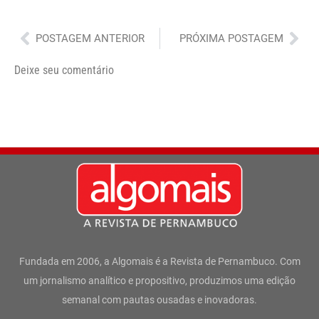
Anterior
Pró
POSTAGEM ANTERIOR
PRÓXIMA POSTAGEM
Deixe seu comentário
Fundada em 2006, a Algomais é a Revista de Pernambuco. Com
um jornalismo analítico e propositivo, produzimos uma edição
semanal com pautas ousadas e inovadoras.