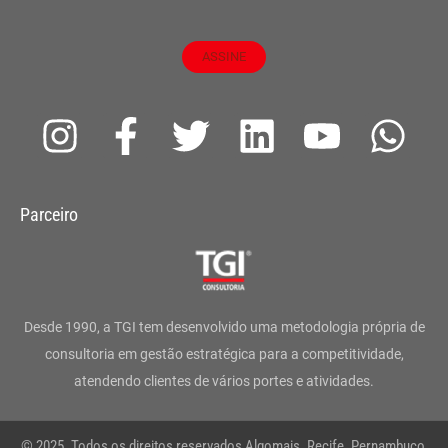
ASSINE
I
F
T
L
Y
W
n
a
w
i
o
h
s
c
i
n
u
a
Parceiro
t
e
t
k
t
t
a
b
t
e
u
s
g
o
e
d
b
a
Desde 1990, a TGI tem desenvolvido uma metodologia própria de
r
o
r
i
e
p
consultoria em gestão estratégica para a competitividade,
atendendo clientes de vários portes e atividades.
a
k
n
p
m
-
© 2025. Todos os direitos reservados Algomais. Recife. Pernambuco,