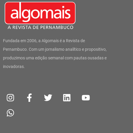
Fundada em 2006, a Algomais é a Revista de
Pernambuco. Com um jornalismo analítico e propositivo,
produzimos uma edição semanal com pautas ousadas e
inovadoras.
I
W
F
T
L
Y
n
h
a
w
i
o
s
a
c
i
n
u
t
t
e
t
k
t
a
s
b
t
e
u
g
a
o
e
d
b