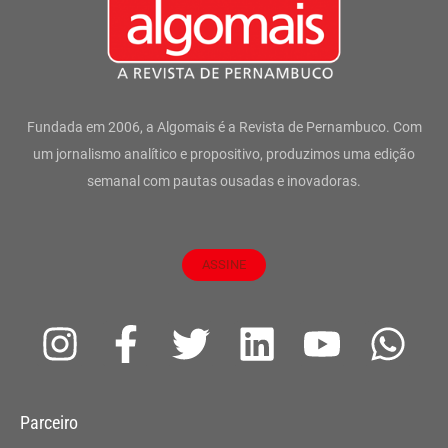
Fundada em 2006, a Algomais é a Revista de Pernambuco. Com
um jornalismo analítico e propositivo, produzimos uma edição
semanal com pautas ousadas e inovadoras.
ASSINE
I
F
T
L
Y
W
n
a
w
i
o
h
s
c
i
n
u
a
Parceiro