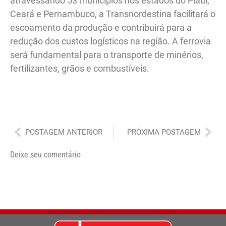
atravessando 53 municípios nos estados do Piauí,
Ceará e Pernambuco, a Transnordestina facilitará o
escoamento da produção e contribuirá para a
redução dos custos logísticos na região. A ferrovia
será fundamental para o transporte de minérios,
fertilizantes, grãos e combustíveis.
Anterior
Pró
POSTAGEM ANTERIOR
PRÓXIMA POSTAGEM
Deixe seu comentário