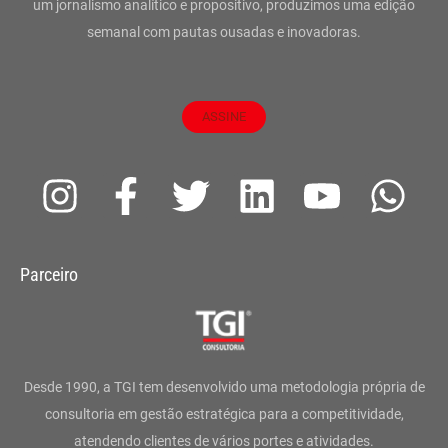
um jornalismo analítico e propositivo, produzimos uma edição
semanal com pautas ousadas e inovadoras.
ASSINE
I
F
T
L
Y
W
n
a
w
i
o
h
s
c
i
n
u
a
Parceiro
t
e
t
k
t
t
a
b
t
e
u
s
g
o
e
d
b
a
Desde 1990, a TGI tem desenvolvido uma metodologia própria de
r
o
r
i
e
p
consultoria em gestão estratégica para a competitividade,
atendendo clientes de vários portes e atividades.