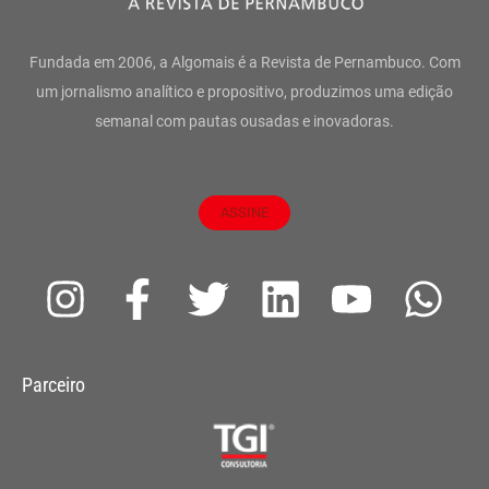
Fundada em 2006, a Algomais é a Revista de Pernambuco. Com
um jornalismo analítico e propositivo, produzimos uma edição
semanal com pautas ousadas e inovadoras.
ASSINE
I
F
T
L
Y
W
n
a
w
i
o
h
s
c
i
n
u
a
Parceiro
t
e
t
k
t
t
a
b
t
e
u
s