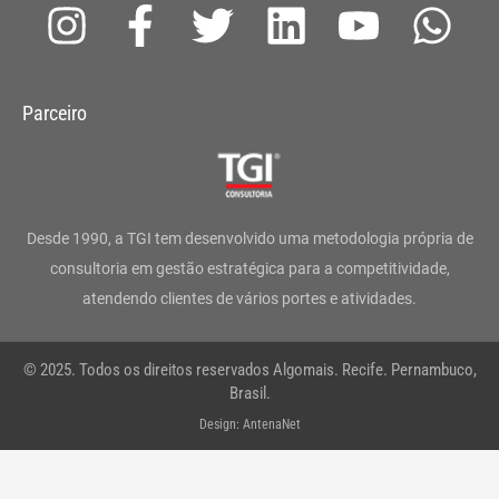
I
F
T
L
Y
W
n
a
w
i
o
h
s
c
i
n
u
a
Parceiro
t
e
t
k
t
t
a
b
t
e
u
s
g
o
e
d
b
a
Desde 1990, a TGI tem desenvolvido uma metodologia própria de
r
o
r
i
e
p
consultoria em gestão estratégica para a competitividade,
atendendo clientes de vários portes e atividades.
a
k
n
p
m
-
© 2025. Todos os direitos reservados Algomais. Recife. Pernambuco,
f
Brasil.
Design: AntenaNet