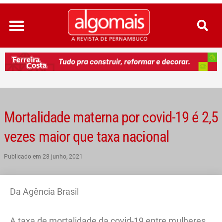
Ir
para
o
conteúdo
Mortalidade materna por covid-19 é 2,5
vezes maior que taxa nacional
Publicado em
28 junho, 2021
Da Agência Brasil
A taxa de mortalidade da covid-19 entre mulheres