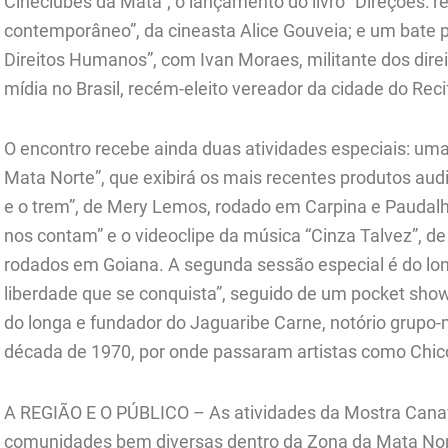
Cineclubes da Mata”; o lançamento do livro “Direções:
contemporâneo”, da cineasta Alice Gouveia; e um bate 
Direitos Humanos”, com Ivan Moraes, militante dos dir
mídia no Brasil, recém-eleito vereador da cidade do Rec
O encontro recebe ainda duas atividades especiais: uma
Mata Norte”, que exibirá os mais recentes produtos audi
e o trem”, de Mery Lemos, rodado em Carpina e Paudalh
nos contam” e o videoclipe da música “Cinza Talvez”, de
rodados em Goiana. A segunda sessão especial é do l
liberdade que se conquista”, seguido de um pocket sh
do longa e fundador do Jaguaribe Carne, notório grupo
década de 1970, por onde passaram artistas como Chic
A REGIÃO E O PÚBLICO – As atividades da Mostra Cana
comunidades bem diversas dentro da Zona da Mata Nor