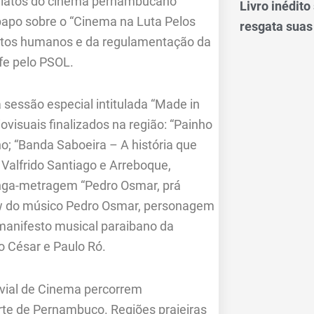
 relatos do cinema pernambucano
Livro inédit
papo sobre o “Cinema na Luta Pelos
resgata suas
eitos humanos e da regulamentação da
ife pelo PSOL.
 sessão especial intitulada “Made in
ovisuais finalizados na região: “Painho
o; “Banda Saboeira – A história que
 Valfrido Santiago e Arreboque,
onga-metragem “Pedro Osmar, prá
ow do músico Pedro Osmar, personagem
-manifesto musical paraibano da
o César e Paulo Ró.
vial de Cinema percorrem
te de Pernambuco. Regiões praieiras