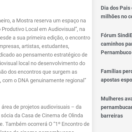
Dia dos Pais
milhões no 
eiro, a Mostra reserva um espaço na
 Produtivo Local em Audiovisual”, na
Fórum SindiE
sde a sua primeira edição, o encontro
caminhos par
mpresas, artistas, estudantes,
Pernambuco
edicado ao pensamento estratégico de
iovisual local no desenvolvimento do
Famílias per
 são dos encontros que surgem as
apostas espo
is, com o DNA genuinamente regional”
Mulheres av
 área de projetos audiovisuais – da
pernambucan
e, sócia da Casa de Cinema de Olinda
barreiras
pe. Também ocorrerá O “1º Encontro de