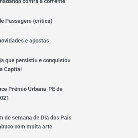
nadando contra a corrente
 de Passagem (crítica)
novidades e apostas
a que persistiu e conquistou
a Capital
nce Prêmio Urbana-PE de
2021
m de semana de Dia dos Pais
mbuco com muita arte