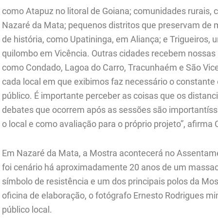
como Atapuz no litoral de Goiana; comunidades rurai
Nazaré da Mata; pequenos distritos que preservam de 
de história, como Upatininga, em Aliança; e Trigueiro
quilombo em Vicência. Outras cidades recebem nossas a
como Condado, Lagoa do Carro, Tracunhaém e São Vicent
cada local em que exibimos faz necessário o constante ex
público. É importante perceber as coisas que os distan
debates que ocorrem após as sessões são importantís
o local e como avaliação para o próprio projeto”, afirma 
Em Nazaré da Mata, a Mostra acontecerá no Assentame
foi cenário há aproximadamente 20 anos de um massacr
símbolo de resistência e um dos principais polos da Mo
oficina de elaboração, o fotógrafo Ernesto Rodrigues mi
público local.