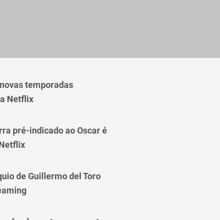
 novas temporadas
a Netflix
rra pré-indicado ao Oscar é
Netflix
quio de Guillermo del Toro
reaming