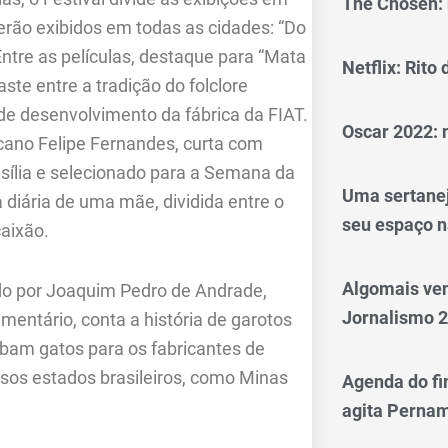
The Chosen: 
erão exibidos em todas as cidades: “Do
ntre as películas, destaque para “Mata
Netflix: Rito
aste entre a tradição do folclore
de desenvolvimento da fábrica da FIAT.
Oscar 2022: 
bucano Felipe Fernandes, curta com
asília e selecionado para a Semana da
Uma sertanej
 diária de uma mãe, dividida entre o
seu espaço n
caixão.
Algomais ve
gido por Joaquim Pedro de Andrade,
Jornalismo 
mentário, conta a história de garotos
bam gatos para os fabricantes de
sos estados brasileiros, como Minas
Agenda do fi
agita Perna