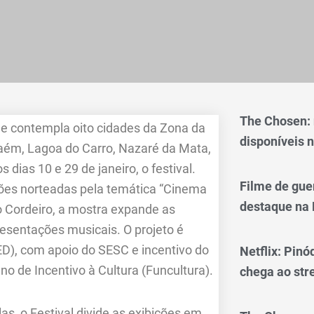
The Chosen:
e contempla oito cidades da Zona da
disponíveis n
ém, Lagoa do Carro, Nazaré da Mata,
 dias 10 e 29 de janeiro, o festival.
Filme de gue
ões norteadas pela temática “Cinema
destaque na 
cio Cordeiro, a mostra expande as
presentações musicais. O projeto é
ED), com apoio do SESC e incentivo do
Netflix: Pinó
de Incentivo à Cultura (Funcultura).
chega ao st
s, o Festival divide as exibições em