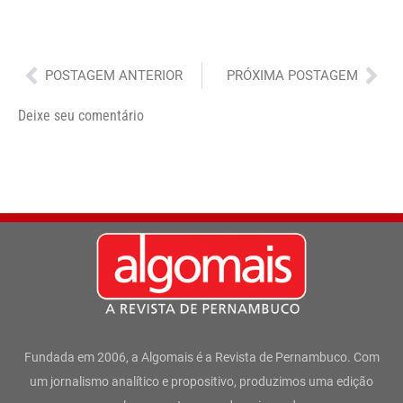
Anterior
Pró
POSTAGEM ANTERIOR
PRÓXIMA POSTAGEM
Deixe seu comentário
Fundada em 2006, a Algomais é a Revista de Pernambuco. Com
um jornalismo analítico e propositivo, produzimos uma edição