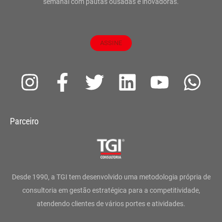
semanal com pautas ousadas e inovadoras.
ASSINE
I
F
T
L
Y
W
n
a
w
i
o
h
s
c
i
n
u
a
Parceiro
t
e
t
k
t
t
a
b
t
e
u
s
g
o
e
d
b
a
Desde 1990, a TGI tem desenvolvido uma metodologia própria de
r
o
r
i
e
p
consultoria em gestão estratégica para a competitividade,
atendendo clientes de vários portes e atividades.
a
k
n
p