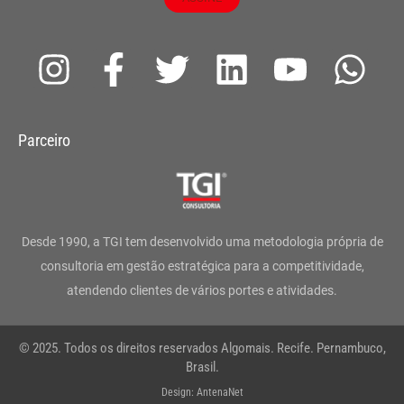
I
F
T
L
Y
W
n
a
w
i
o
h
s
c
i
n
u
a
Parceiro
t
e
t
k
t
t
a
b
t
e
u
s
g
o
e
d
b
a
Desde 1990, a TGI tem desenvolvido uma metodologia própria de
r
o
r
i
e
p
consultoria em gestão estratégica para a competitividade,
atendendo clientes de vários portes e atividades.
a
k
n
p
m
-
© 2025. Todos os direitos reservados Algomais. Recife. Pernambuco,
f
Brasil.
Design: AntenaNet