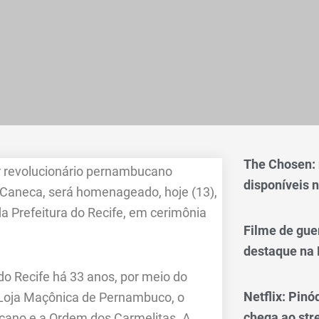
The Chosen:
íder revolucionário pernambucano
disponíveis n
 Caneca, será homenageado, hoje (13),
a Prefeitura do Recife, em cerimônia
Filme de gue
destaque na 
o Recife há 33 anos, por meio do
Netflix: Pinó
 Loja Maçônica de Pernambuco, o
chega ao st
ucano e a Ordem dos Carmelitas. A