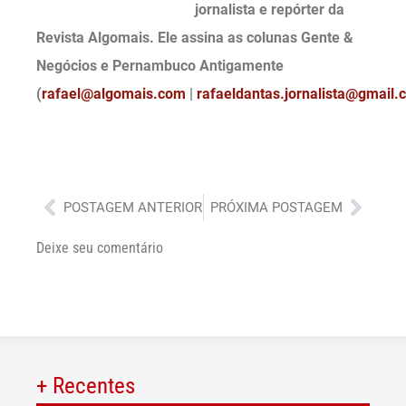
jornalista e repórter da
Revista Algomais. Ele assina as colunas Gente &
Negócios e Pernambuco Antigamente
(
rafael@algomais.com
|
rafaeldantas.jornalista@gmail.
Anterior
Próx
POSTAGEM ANTERIOR
PRÓXIMA POSTAGEM
Deixe seu comentário
+ Recentes