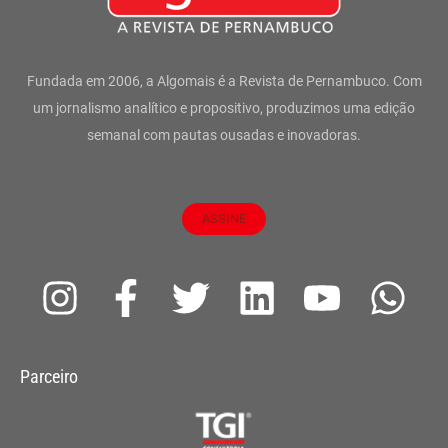
Fundada em 2006, a Algomais é a Revista de Pernambuco. Com
um jornalismo analítico e propositivo, produzimos uma edição
semanal com pautas ousadas e inovadoras.
ASSINE
I
F
T
L
Y
W
n
a
w
i
o
h
s
c
i
n
u
a
Parceiro
t
e
t
k
t
t
a
b
t
e
u
s