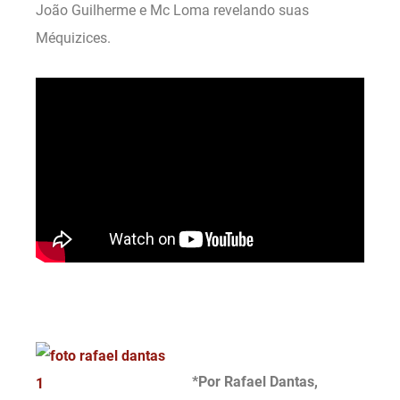
João Guilherme e Mc Loma revelando suas
Méquizices.
.
*Por Rafael Dantas,