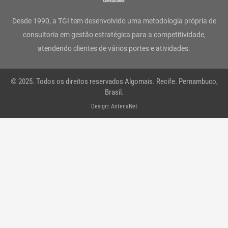
g
o
e
d
b
a
Desde 1990, a TGI tem desenvolvido uma metodologia própria de
r
o
r
i
e
p
consultoria em gestão estratégica para a competitividade,
atendendo clientes de vários portes e atividades.
a
k
n
p
m
-
© 2025. Todos os direitos reservados Algomais. Recife. Pernambuco,
f
Brasil.
Design: AntenaNet