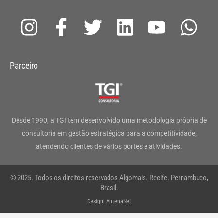
I
F
T
L
Y
W
n
a
w
i
o
h
s
c
i
n
u
a
Parceiro
t
e
t
k
t
t
a
b
t
e
u
s
g
o
e
d
b
a
Desde 1990, a TGI tem desenvolvido uma metodologia própria de
r
o
r
i
e
p
consultoria em gestão estratégica para a competitividade,
atendendo clientes de vários portes e atividades.
a
k
n
p
m
-
© 2025. Todos os direitos reservados Algomais. Recife. Pernambuco,
f
Brasil.
Design: AntenaNet