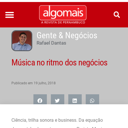
Ir
para
o
conteúdo
Gente & Negócios
Rafael Dantas
Música no ritmo dos negócios
Publicado em
19 julho, 2018
Ciência, trilha sonora e business. Da equação