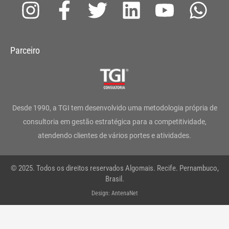
I
F
T
L
Y
W
n
a
w
i
o
h
s
c
i
n
u
a
Parceiro
t
e
t
k
t
t
a
b
t
e
u
s
g
o
e
d
b
a
Desde 1990, a TGI tem desenvolvido uma metodologia própria de
r
o
r
i
e
p
consultoria em gestão estratégica para a competitividade,
atendendo clientes de vários portes e atividades.
a
k
n
p
m
-
© 2025. Todos os direitos reservados Algomais. Recife. Pernambuco,
f
Brasil.
Design: AntenaNet