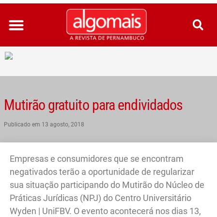
Ir
para
o
conteúdo
Mutirão gratuito para endividados
Publicado em
13 agosto, 2018
Empresas e consumidores que se encontram
negativados terão a oportunidade de regularizar
sua situação participando do Mutirão do Núcleo de
Práticas Jurídicas (NPJ) do Centro Universitário
Wyden | UniFBV. O evento acontecerá nos dias 13,