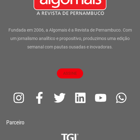
Fundada em 2006, a Algomais é a Revista de Pernambuco. Com
um jornalismo analítico e propositivo, produzimos uma edição
semanal com pautas ousadas e inovadoras.
ASSINE
I
F
T
L
Y
W
n
a
w
i
o
h
s
c
i
n
u
a
Parceiro
t
e
t
k
t
t