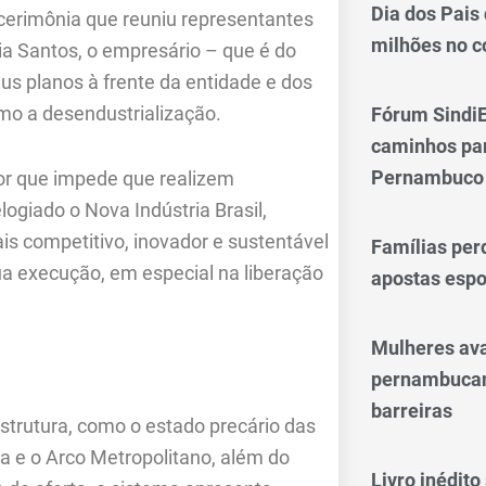
Dia dos Pais
cerimônia que reuniu representantes
milhões no 
ia Santos, o empresário – que é do
eus planos à frente da entidade e dos
omo a desendustrialização.
Fórum SindiE
caminhos par
Pernambuco
ator que impede que realizem
ogiado o Nova Indústria Brasil,
is competitivo, inovador e sustentável
Famílias per
a execução, em especial na liberação
apostas espo
Mulheres av
pernambucan
barreiras
trutura, como o estado precário das
na e o Arco Metropolitano, além do
Livro inédit