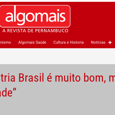
anismo
Algomais Saúde
Cultura e Historia
Notícias
ria Brasil é muito bom, 
ade”