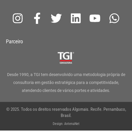
I
F
T
L
Y
W
n
a
w
i
o
h
s
c
i
n
u
a
Parceiro
t
e
t
k
t
t
a
b
t
e
u
s
g
o
e
d
b
a
Desde 1990, a TGI tem desenvolvido uma metodologia própria de
r
o
r
i
e
p
consultoria em gestão estratégica para a competitividade,
atendendo clientes de vários portes e atividades.
a
k
n
p
m
-
© 2025. Todos os direitos reservados Algomais. Recife. Pernambuco,
f
Brasil.
Design: AntenaNet