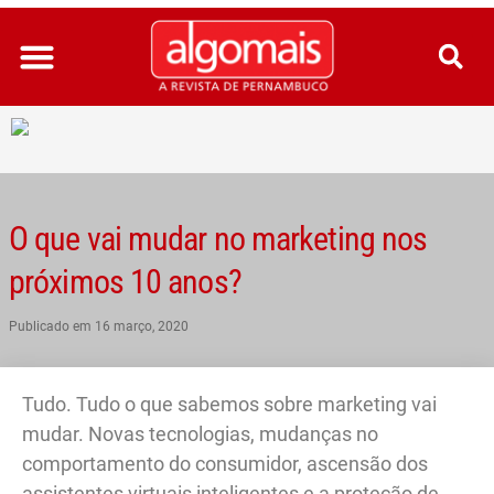
Ir
para
o
conteúdo
O que vai mudar no marketing nos
próximos 10 anos?
Publicado em
16 março, 2020
Tudo. Tudo o que sabemos sobre marketing vai
mudar. Novas tecnologias, mudanças no
comportamento do consumidor, ascensão dos
assistentes virtuais inteligentes e a proteção de