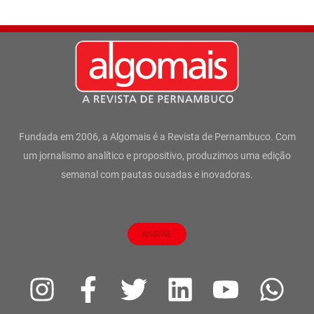
Fundada em 2006, a Algomais é a Revista de Pernambuco. Com
um jornalismo analítico e propositivo, produzimos uma edição
semanal com pautas ousadas e inovadoras.
ASSINE
I
F
T
L
Y
W
n
a
w
i
o
h