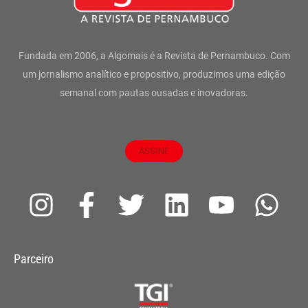
Fundada em 2006, a Algomais é a Revista de Pernambuco. Com
um jornalismo analítico e propositivo, produzimos uma edição
semanal com pautas ousadas e inovadoras.
ASSINE
I
F
T
L
Y
W
n
a
w
i
o
h
s
c
i
n
u
a
Parceiro
t
e
t
k
t
t
a
b
t
e
u
s