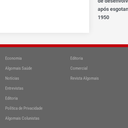
de desenvol
após esgotam
1950
Economia
Editoria
Algomais Saúde
Comercial
Notícias
Revista Algomais
Entrevistas
Editoria
Política de Privacidade
Algomais Colunistas