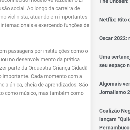
The Chosen: 
são social. Ao longo da carreira de
mo violinista, atuando em importantes
Netflix: Rito
s internacionais e exercendo funções de
Oscar 2022: 
com passagens por instituições como o
Uma sertanej
tuou no desenvolvimento da prática
seu espaço n
azer parte da Orquestra Criança Cidadã
ito importante. Cada momento com a
Algomais ve
cia única, cheia de aprendizados. São
Jornalismo 
ento como músico, mas também como
Coalizão Neg
lançam “Qui
Pernambuco