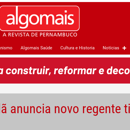
anismo
Algomais Saúde
Cultura e Historia
Notícias
ã anuncia novo regente ti