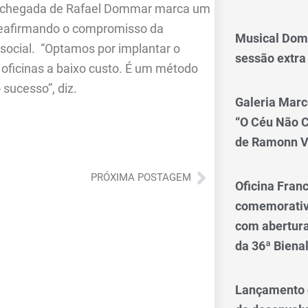
 a chegada de Rafael Dommar marca um
 reafirmando o compromisso da
Musical Dom
 social. “Optamos por implantar o
sessão extra
s oficinas a baixo custo. É um método
 sucesso”, diz.
Galeria Marc
“O Céu Não 
de Ramonn V
Próximo
PRÓXIMA POSTAGEM
Oficina Franc
comemorativo
com abertura 
da 36ª Biena
Lançamento d