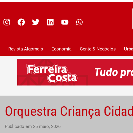
Ir
para
I
F
T
L
Y
W
o
n
a
w
i
o
h
conteúdo
s
c
i
n
u
a
t
e
t
k
t
t
a
b
t
e
u
s
Revista Algomais
Economia
Gente & Negócios
Urb
g
o
e
d
b
a
r
o
r
i
e
p
a
k
n
p
m
Orquestra Criança Cidad
Publicado em
25 maio, 2026