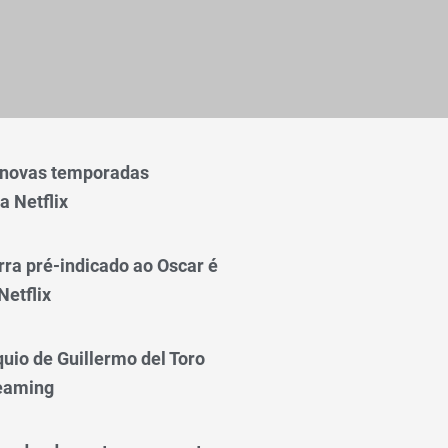
 novas temporadas
a Netflix
rra pré-indicado ao Oscar é
Netflix
quio de Guillermo del Toro
reaming