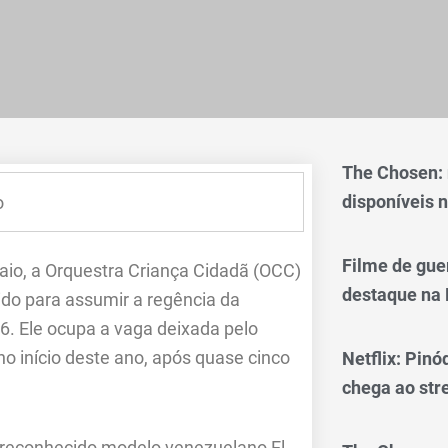
The Chosen:
disponíveis n
o
Filme de gue
saio, a Orquestra Criança Cidadã (OCC)
destaque na 
do para assumir a regência da
026. Ele ocupa a vaga deixada pelo
o início deste ano, após quase cinco
Netflix: Pinó
chega ao st
reconhecido modelo venezuelano El