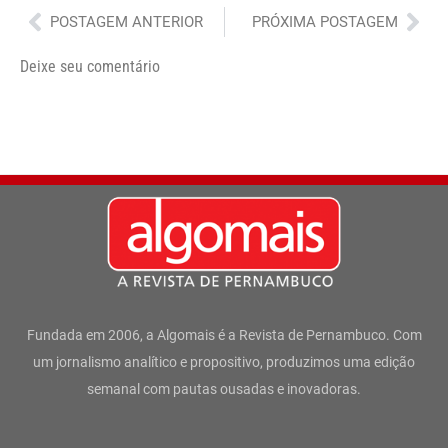
Anterior
Pró
POSTAGEM ANTERIOR
PRÓXIMA POSTAGEM
Deixe seu comentário
Fundada em 2006, a Algomais é a Revista de Pernambuco. Com
um jornalismo analítico e propositivo, produzimos uma edição
semanal com pautas ousadas e inovadoras.