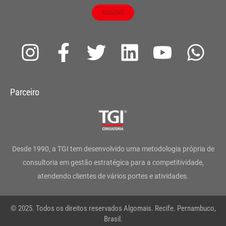
ASSINE
I
F
T
L
Y
W
n
a
w
i
o
h
s
c
i
n
u
a
Parceiro
t
e
t
k
t
t
a
b
t
e
u
s
g
o
e
d
b
a
Desde 1990, a TGI tem desenvolvido uma metodologia própria de
r
o
r
i
e
p
consultoria em gestão estratégica para a competitividade,
atendendo clientes de vários portes e atividades.
a
k
n
p
m
-
© 2025. Todos os direitos reservados Algomais. Recife. Pernambuco,
f
Brasil.