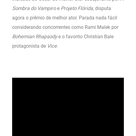
Sombra do Vampiro
e
Projeto Flórida
, disputa
agora o prêmio de melhor ator. Parada nada fácil
considerando concorrentes como Rami Malek por
Bohemian Rhapsody
e o favorito Christian Bale
protagonista de
Vice
.