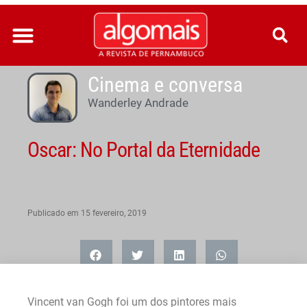
Ir
para
o
conteúdo
Cinema e conversa
Wanderley Andrade
Oscar: No Portal da Eternidade
Publicado em
15 fevereiro, 2019
Vincent van Gogh foi um dos pintores mais