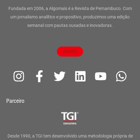
Fundada em 2006, a Algomais é a Revista de Pernambuco. Com
um jornalismo analítico e propositivo, produzimos uma edição
semanal com pautas ousadas e inovadoras.
ASSINE
I
F
T
L
Y
W
n
a
w
i
o
h
s
c
i
n
u
a
Parceiro
t
e
t
k
t
t
a
b
t
e
u
s
g
o
e
d
b
a
Desde 1990, a TGI tem desenvolvido uma metodologia própria de