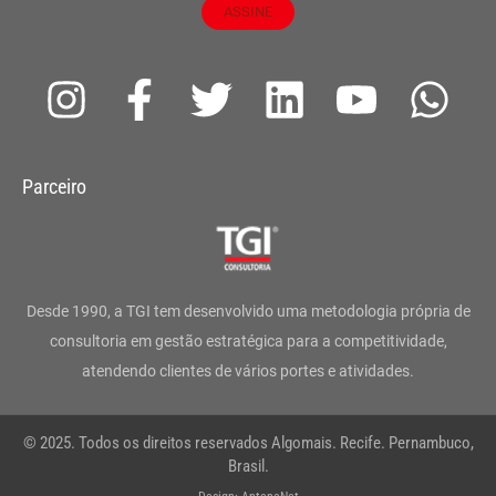
ASSINE
I
F
T
L
Y
W
n
a
w
i
o
h
s
c
i
n
u
a
Parceiro
t
e
t
k
t
t
a
b
t
e
u
s
g
o
e
d
b
a
Desde 1990, a TGI tem desenvolvido uma metodologia própria de
r
o
r
i
e
p
consultoria em gestão estratégica para a competitividade,
atendendo clientes de vários portes e atividades.
a
k
n
p
m
-
© 2025. Todos os direitos reservados Algomais. Recife. Pernambuco,
f
Brasil.