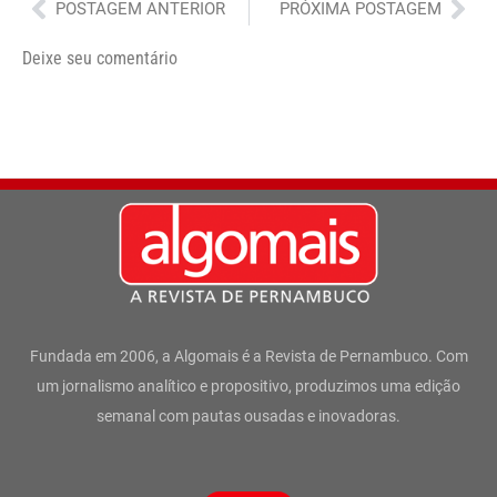
Anterior
Pró
POSTAGEM ANTERIOR
PRÓXIMA POSTAGEM
Deixe seu comentário
Fundada em 2006, a Algomais é a Revista de Pernambuco. Com
um jornalismo analítico e propositivo, produzimos uma edição
semanal com pautas ousadas e inovadoras.