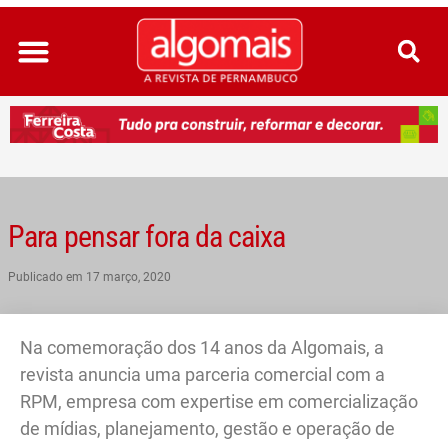
Ir
para
o
conteúdo
Para pensar fora da caixa
Publicado em
17 março, 2020
Na comemoração dos 14 anos da Algomais, a
revista anuncia uma parceria comercial com a
RPM, empresa com expertise em comercialização
de mídias, planejamento, gestão e operação de