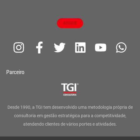
ASSINE
I
F
T
L
Y
W
n
a
w
i
o
h
s
c
i
n
u
a
Parceiro
t
e
t
k
t
t
a
b
t
e
u
s
g
o
e
d
b
a
Desde 1990, a TGI tem desenvolvido uma metodologia própria de
r
o
r
i
e
p
consultoria em gestão estratégica para a competitividade,
atendendo clientes de vários portes e atividades.
a
k
n
p