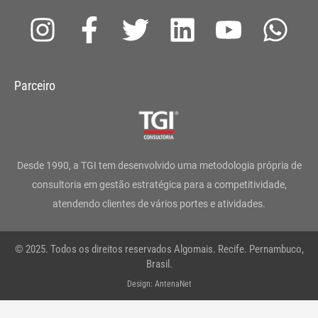
I
F
T
L
Y
W
n
a
w
i
o
h
s
c
i
n
u
a
Parceiro
t
e
t
k
t
t
a
b
t
e
u
s
g
o
e
d
b
a
Desde 1990, a TGI tem desenvolvido uma metodologia própria de
r
o
r
i
e
p
consultoria em gestão estratégica para a competitividade,
atendendo clientes de vários portes e atividades.
a
k
n
p
m
-
© 2025. Todos os direitos reservados Algomais. Recife. Pernambuco,
f
Brasil.
Design: AntenaNet