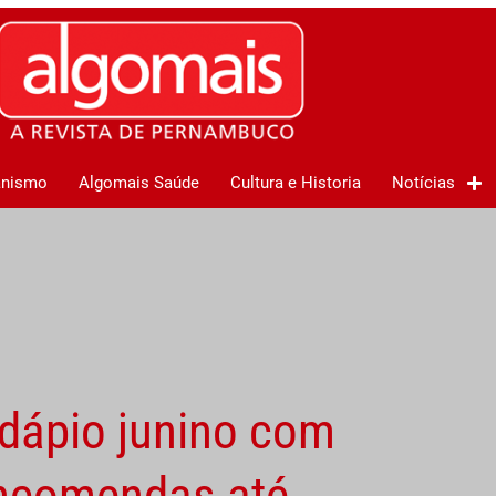
anismo
Algomais Saúde
Cultura e Historia
Notícias
rdápio junino com
encomendas até