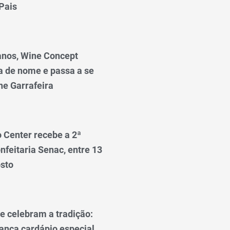
Pais
anos, Wine Concept
a de nome e passa a se
e Garrafeira
o Center recebe a 2ª
nfeitaria Senac, entre 13
osto
e celebram a tradição:
lança cardápio especial