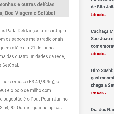
monhas e outras delícias
de São Joã
la, Boa Viagem e Setúbal
Leia mais »
as Parla Deli lançou um cardápio
Cachaça Ma
São João e
m os sabores mais tradicionais
comemorat
uem até o dia 21 de junho,
Leia mais »
ma das quatro unidades da rede,
e Setúbal.
Hiro Sushi
gastronomi
ilho cremoso (R$ 49,90/kg), o
chega a Se
90) e o bolo de milho com
Leia mais »
a sugestão é o Pout Pourri Junino,
54,90. Outras iguarias típicas,
Dia dos N