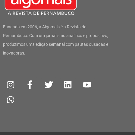
Fundada em 2006, a Algomais é a Revista de
Pernambuco. Com um jornalismo analítico e propositivo,
produzimos uma edição semanal com pautas ousadas e
inovadoras.
I
W
F
T
L
Y
n
h
a
w
i
o
s
a
c
i
n
u
t
t
e
t
k
t
a
s
b
t
e
u
g
a
o
e
d
b
r
p
o
r
i
e
a
p
k
n