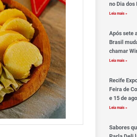
no Dia dos 
Leia mais »
Após sete 
Brasil mud
chamar Win
Leia mais »
Recife Exp
Feira de Co
e 15 de ag
Leia mais »
Sabores qu
Parla Deli 