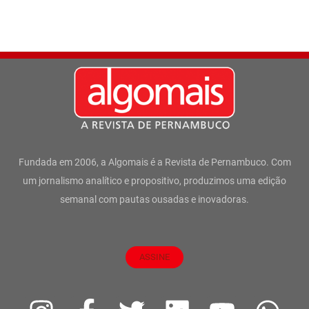
Fundada em 2006, a Algomais é a Revista de Pernambuco. Com
um jornalismo analítico e propositivo, produzimos uma edição
semanal com pautas ousadas e inovadoras.
ASSINE
I
F
T
L
Y
W