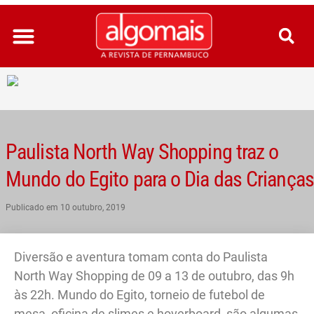
Ir
para
o
conteúdo
Paulista North Way Shopping traz o
Mundo do Egito para o Dia das Crianças
Publicado em
10 outubro, 2019
Diversão e aventura tomam conta do Paulista
North Way Shopping de 09 a 13 de outubro, das 9h
às 22h. Mundo do Egito, torneio de futebol de
mesa, oficina de slimes e hoverboard, são algumas