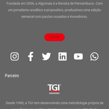
Fundada em 2006, a Algomais é a Revista de Pernambuco. Com
um jornalismo analítico e propositivo, produzimos uma edição
semanal com pautas ousadas e inovadoras.
ASSINE
I
F
T
L
Y
W
n
a
w
i
o
h
s
c
i
n
u
a
Parceiro
t
e
t
k
t
t
a
b
t
e
u
s
g
o
e
d
b
a
Desde 1990, a TGI tem desenvolvido uma metodologia própria de