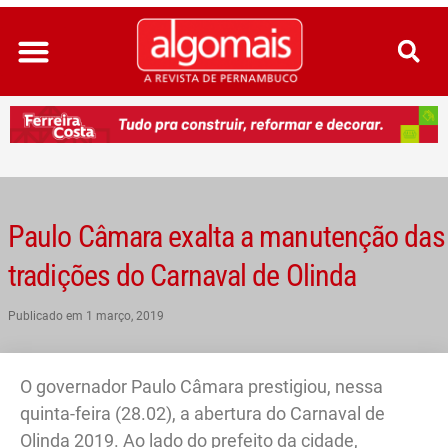
Ir
para
o
conteúdo
Paulo Câmara exalta a manutenção das
tradições do Carnaval de Olinda
Publicado em
1 março, 2019
O governador Paulo Câmara prestigiou, nessa
quinta-feira (28.02), a abertura do Carnaval de
Olinda 2019. Ao lado do prefeito da cidade,