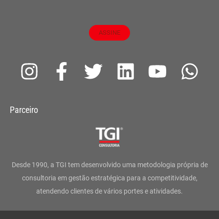
ASSINE
I
F
T
L
Y
W
n
a
w
i
o
h
s
c
i
n
u
a
Parceiro
t
e
t
k
t
t
a
b
t
e
u
s
g
o
e
d
b
a
Desde 1990, a TGI tem desenvolvido uma metodologia própria de
r
o
r
i
e
p
consultoria em gestão estratégica para a competitividade,
atendendo clientes de vários portes e atividades.
a
k
n
p
m
-