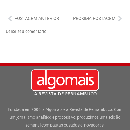
Anterior
Pró
POSTAGEM ANTERIOR
PRÓXIMA POSTAGEM
Deixe seu comentário
Fundada em 2006, a Algomais é a Revista de Pernambuco. Com
um jornalismo analítico e propositivo, produzimos uma edição
semanal com pautas ousadas e inovadoras.