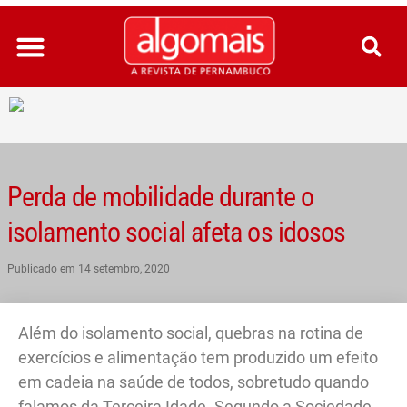
Ir
para
o
conteúdo
Perda de mobilidade durante o
isolamento social afeta os idosos
Publicado em
14 setembro, 2020
Além do isolamento social, quebras na rotina de
exercícios e alimentação tem produzido um efeito
em cadeia na saúde de todos, sobretudo quando
falamos da Terceira Idade. Segundo a Sociedade