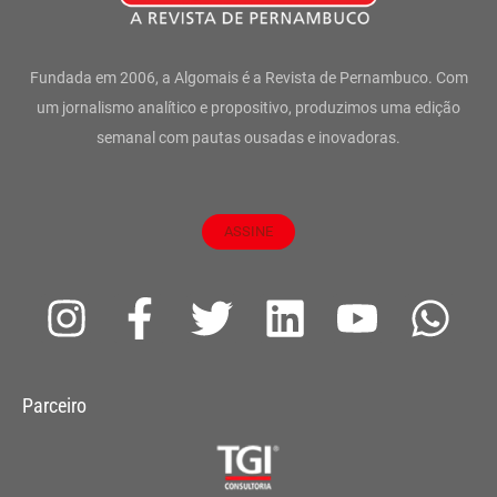
Fundada em 2006, a Algomais é a Revista de Pernambuco. Com
um jornalismo analítico e propositivo, produzimos uma edição
semanal com pautas ousadas e inovadoras.
ASSINE
I
F
T
L
Y
W
n
a
w
i
o
h
s
c
i
n
u
a
Parceiro
t
e
t
k
t
t
a
b
t
e
u
s