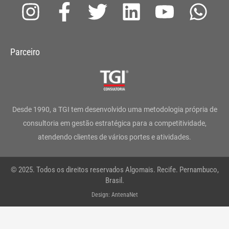
I
F
T
L
Y
W
n
a
w
i
o
h
s
c
i
n
u
a
Parceiro
t
e
t
k
t
t
a
b
t
e
u
s
g
o
e
d
b
a
Desde 1990, a TGI tem desenvolvido uma metodologia própria de
r
o
r
i
e
p
consultoria em gestão estratégica para a competitividade,
atendendo clientes de vários portes e atividades.
a
k
n
p
m
-
© 2025. Todos os direitos reservados Algomais. Recife. Pernambuco,
f
Brasil.
Design: AntenaNet