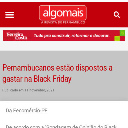
Ir
para
o
conteúdo
Pernambucanos estão dispostos a
gastar na Black Friday
Publicado em
11 novembro, 2021
Da Fecomércio-PE
De acordo com a ‘Sondagem de Opinião do Black