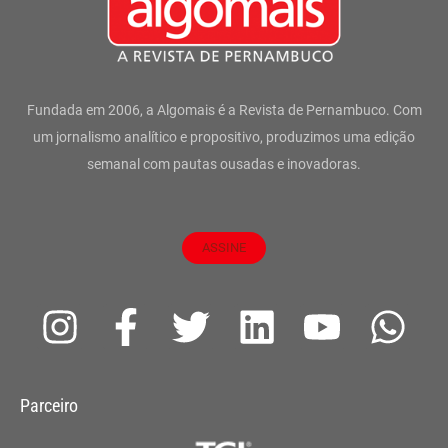
Fundada em 2006, a Algomais é a Revista de Pernambuco. Com
um jornalismo analítico e propositivo, produzimos uma edição
semanal com pautas ousadas e inovadoras.
ASSINE
I
F
T
L
Y
W
n
a
w
i
o
h
s
c
i
n
u
a
Parceiro
t
e
t
k
t
t