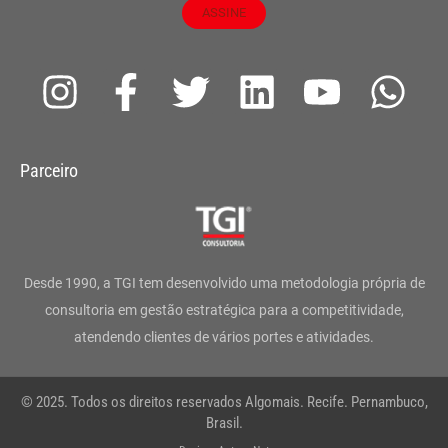
ASSINE
I
F
T
L
Y
W
n
a
w
i
o
h
s
c
i
n
u
a
Parceiro
t
e
t
k
t
t
a
b
t
e
u
s
g
o
e
d
b
a
Desde 1990, a TGI tem desenvolvido uma metodologia própria de
r
o
r
i
e
p
consultoria em gestão estratégica para a competitividade,
atendendo clientes de vários portes e atividades.
a
k
n
p
m
-
© 2025. Todos os direitos reservados Algomais. Recife. Pernambuco,
f
Brasil.