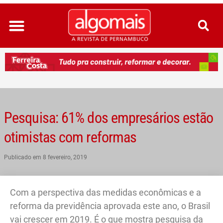
Ir
para
o
conteúdo
Pesquisa: 61% dos empresários estão
otimistas com reformas
Publicado em
8 fevereiro, 2019
Com a perspectiva das medidas econômicas e a
reforma da previdência aprovada este ano, o Brasil
vai crescer em 2019. É o que mostra pesquisa da