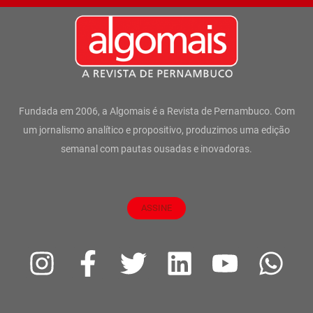
Fundada em 2006, a Algomais é a Revista de Pernambuco. Com
um jornalismo analítico e propositivo, produzimos uma edição
semanal com pautas ousadas e inovadoras.
ASSINE
I
F
T
L
Y
W
n
a
w
i
o
h
s
c
i
n
u
a