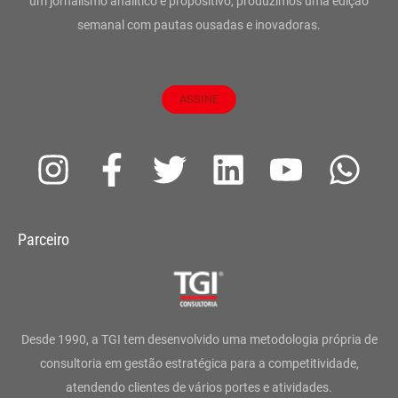
um jornalismo analítico e propositivo, produzimos uma edição
semanal com pautas ousadas e inovadoras.
ASSINE
I
F
T
L
Y
W
n
a
w
i
o
h
s
c
i
n
u
a
Parceiro
t
e
t
k
t
t
a
b
t
e
u
s
g
o
e
d
b
a
Desde 1990, a TGI tem desenvolvido uma metodologia própria de
r
o
r
i
e
p
consultoria em gestão estratégica para a competitividade,
atendendo clientes de vários portes e atividades.