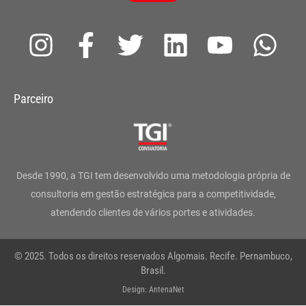
I
F
T
L
Y
W
n
a
w
i
o
h
s
c
i
n
u
a
Parceiro
t
e
t
k
t
t
a
b
t
e
u
s
g
o
e
d
b
a
Desde 1990, a TGI tem desenvolvido uma metodologia própria de
r
o
r
i
e
p
consultoria em gestão estratégica para a competitividade,
atendendo clientes de vários portes e atividades.
a
k
n
p
m
-
© 2025. Todos os direitos reservados Algomais. Recife. Pernambuco,
f
Brasil.
Design: AntenaNet