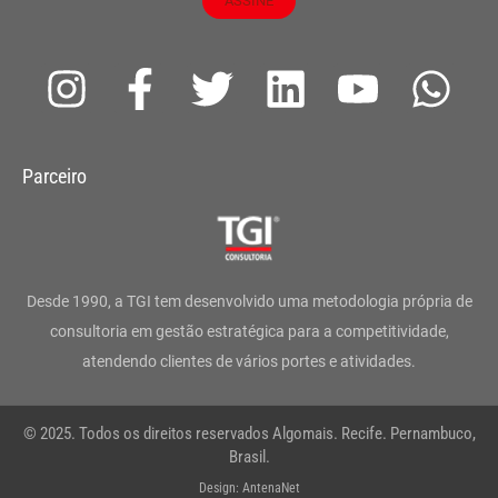
ASSINE
I
F
T
L
Y
W
n
a
w
i
o
h
s
c
i
n
u
a
Parceiro
t
e
t
k
t
t
a
b
t
e
u
s
g
o
e
d
b
a
Desde 1990, a TGI tem desenvolvido uma metodologia própria de
r
o
r
i
e
p
consultoria em gestão estratégica para a competitividade,
atendendo clientes de vários portes e atividades.
a
k
n
p
m
-
© 2025. Todos os direitos reservados Algomais. Recife. Pernambuco,
f
Brasil.
Design: AntenaNet