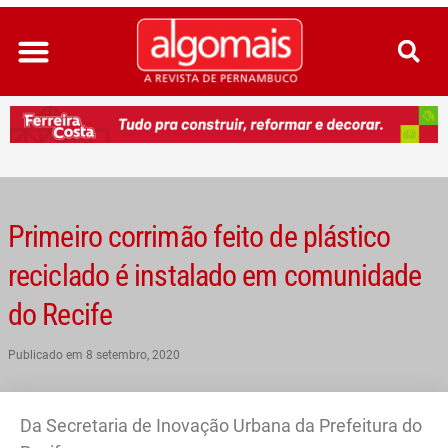
Ir
para
o
conteúdo
Primeiro corrimão feito de plástico
reciclado é instalado em comunidade
do Recife
Publicado em
8 setembro, 2020
Da Secretaria de Inovação Urbana da Prefeitura do