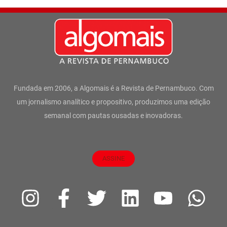
Fundada em 2006, a Algomais é a Revista de Pernambuco. Com
um jornalismo analítico e propositivo, produzimos uma edição
semanal com pautas ousadas e inovadoras.
ASSINE
I
F
T
L
Y
W
n
a
w
i
o
h