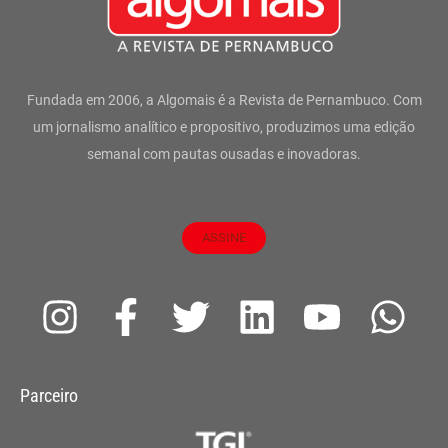
Fundada em 2006, a Algomais é a Revista de Pernambuco. Com
um jornalismo analítico e propositivo, produzimos uma edição
semanal com pautas ousadas e inovadoras.
ASSINE
I
F
T
L
Y
W
n
a
w
i
o
h
s
c
i
n
u
a
Parceiro
t
e
t
k
t
t