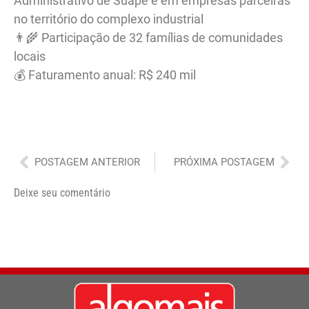
Administrativo de Suape e em empresas parceiras
no território do complexo industrial
👨‍🌾 Participação de 32 famílias de comunidades
locais
💰 Faturamento anual: R$ 240 mil
Anterior
Pró
POSTAGEM ANTERIOR
PRÓXIMA POSTAGEM
Deixe seu comentário